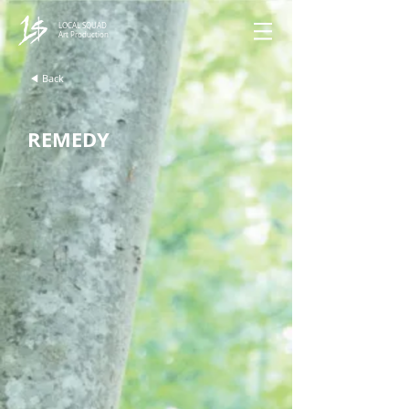
LOCAL SQUAD
Art Production
◀︎ Back
REMEDY