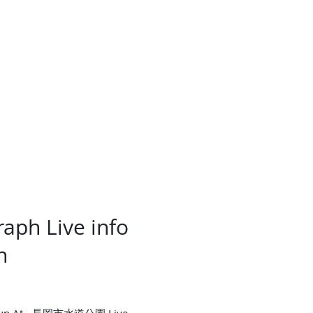
CONTACT
aph Live info
n