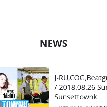
ABOUT
VIDEO
GALLERY
MUSIC
ARTIST
NEWS
J-RU,COG,Beatgr
/ 2018.08.26 Su
Sunsettownk