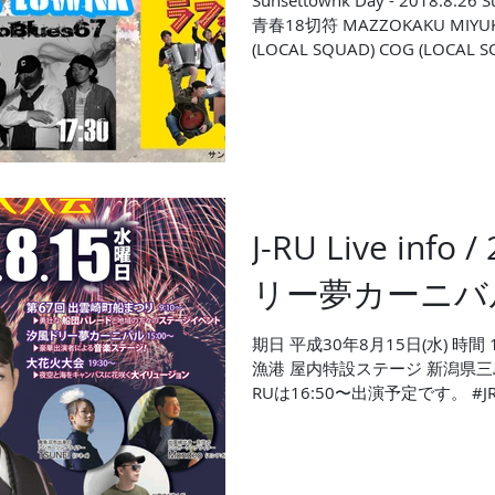
Sunsettownk Day - 2018.8.26 Sun At - 長岡市水道公園 Live
青春18切符 MAZZOKAKU MIYUKI モミーFUNK! J-RU
(LOCAL SQUAD) COG (LOCAL SQ
J-RU Live info
リー夢カーニバル
期日 平成30年8月15日(水) 時間 1
漁港 屋内特設ステージ 新潟県三
RUは16:50〜出演予定です。 #J