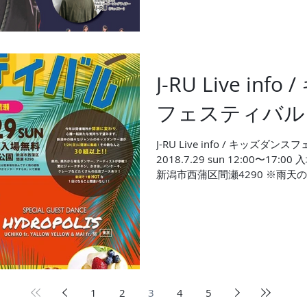
J-RU Live in
フェスティバル 
J-RU Live info / キッズダン
2018.7.29 sun 12:00〜17
新潟市西蒲区間瀬4290 ※雨
隣の建物「岩室すこやかセンター 
1
2
3
4
5