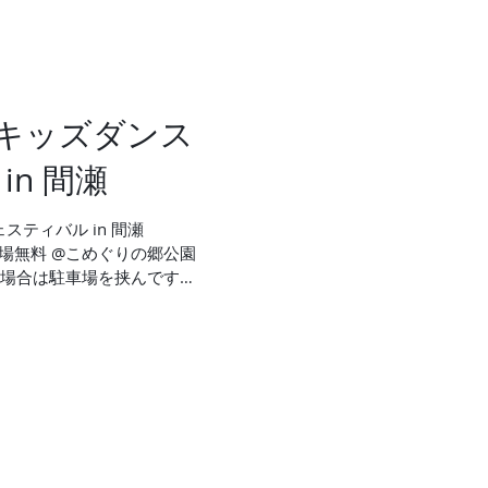
fo / キッズダンス
in 間瀬
スフェスティバル in 間瀬
:00 入場無料 @こめぐりの郷公園
天の場合は駐車場を挟んですぐ
やすら木」にて開催...