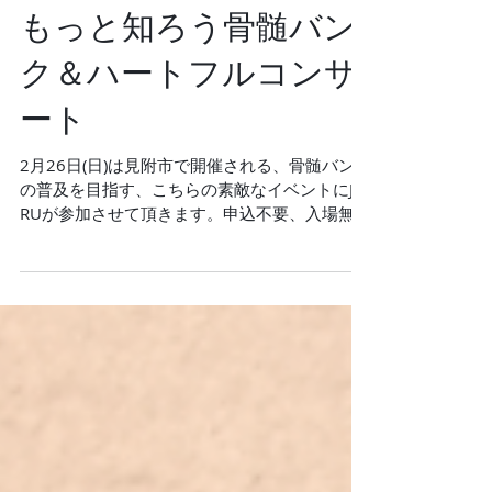
［ J-RU ライブ情報 ]
もっと知ろう骨髄バン
ク＆ハートフルコンサ
ート
2月26日(日)は見附市で開催される、骨髄バンク
の普及を目指す、こちらの素敵なイベントにJ-
RUが参加させて頂きます。申込不要、入場無料
のイベントです。 また骨髄バンクの現況とし
て、ドナー登録年齢は18歳から54歳。少子高
齢化+若い世代の登録が少ない為、今後、登録
数は全国的...