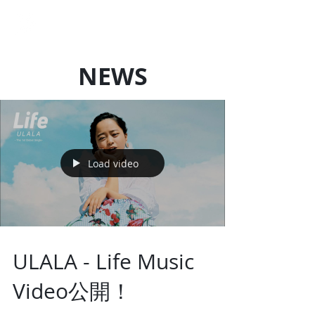
LOCAL SQUAD
Art Production
NEWS
Load video
ULALA - Life Music
Video公開！