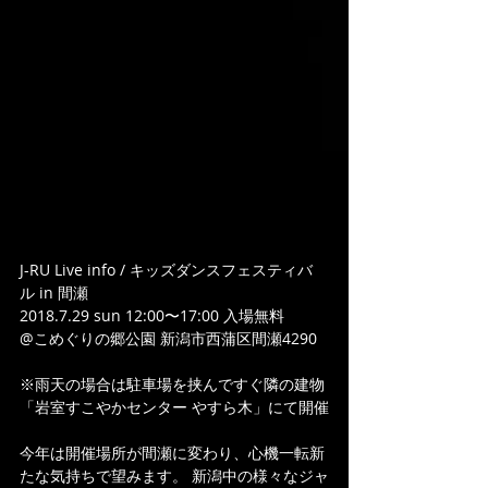
J-RU Live info / キッズダンスフェスティバ
ル in 間瀬
2018.7.29 sun 12:00〜17:00 入場無料
@こめぐりの郷公園 新潟市西蒲区間瀬4290
※雨天の場合は駐車場を挟んですぐ隣の建物
「岩室すこやかセンター やすら木」にて開催
今年は開催場所が間瀬に変わり、心機一転新
たな気持ちで望みます。 新潟中の様々なジャ