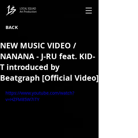
LOCAL SQUAD
Art Production
BACK
NEW MUSIC VIDEO /
NANANA - J-RU feat. KID-
T introduced by
Beatgraph [Official Video]
https://www.youtube.com/watch?
v=HZFM85W7iTY