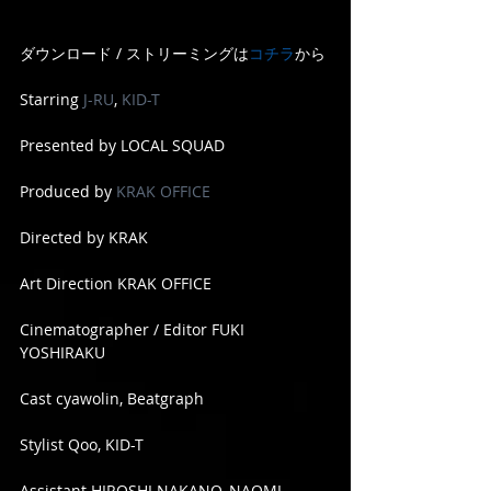
ダウンロード / ストリーミングは
コチラ
から
Starring 
J-RU
, 
KID-T
Presented by LOCAL SQUAD
Produced by 
KRAK OFFICE
Directed by KRAK
Art Direction KRAK OFFICE
Cinematographer / Editor FUKI 
YOSHIRAKU
Cast cyawolin, Beatgraph
Stylist Qoo, KID-T
Assistant HIROSHI NAKANO, NAOMI