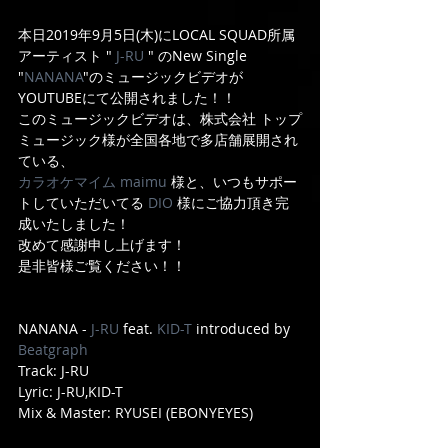
本日2019年9月5日(木)にLOCAL SQUAD所属
アーティスト " 
J-RU
 " のNew Single 
"
NANANA
"のミュージックビデオが
YOUTUBEにて公開されました！！
このミュージックビデオは、株式会社 トップ
ミュージック様が全国各地で多店舗展開され
ている、
カラオケマイム maimu
 様と、いつもサポー
トしていただいてる 
DIO
 様にご協力頂き完
成いたしました！
改めて感謝申し上げます！
是非皆様ご覧ください！！
NANANA - 
J-RU
 feat. 
KID-T
 introduced by 
Beatgraph
Track: J-RU
Lyric: J-RU,KID-T
Mix & Master: RYUSEI (EBONYEYES)