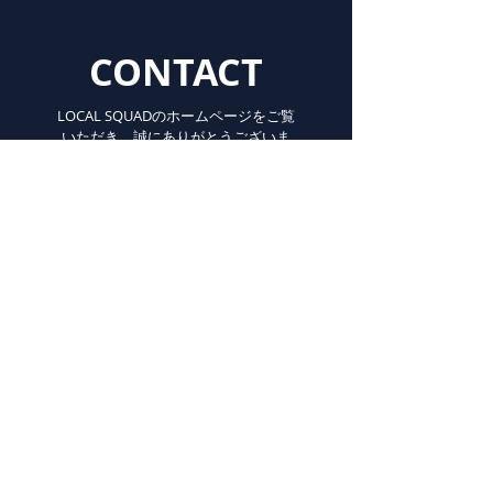
CONTACT
LOCAL SQUADのホームページをご覧
いただき、誠にありがとうございま
す。お問い合わせやご不明な点等ご
ざいましたら、こちらのフォームよ
りお気軽にお問い合わせください。
If you have any inquiries or
uncertain points about the artist,
please do not hesitate to contact us
from this form.