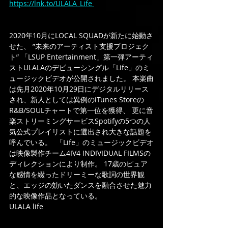
https://lnk.to/ULALA_Life 
2020年10月にLOCAL SQUADが新たに始動さ
せた、 ”未来のアーティスト支援プロジェク
ト” 「LSUP Entertainment」第一弾アーティ
ストULALAのデビューシングル「Life」のミ
ュージックビデオが公開されました。 本楽曲
は先月2020年10月29日にデジタルリリース
され、新人としては異例のiTunes Storeの
R&B/SOULチャートで第一位を獲得、 更に音
楽ストリーミングサービスSpotifyの5つの人
気公式プレイリストに選出され大きな話題を
呼んでいる。  「Life」のミュージックビデオ
は映像製作チーム4IV4 INDIVIDUAL FILMSの
ディレクションにより制作。 17歳のピュア
な感情を綴ったドリーミーな歌詞の世界観
と、エッジの効いたダンスを融合させた魅力
的な映像作品となっている。  
ULALA life