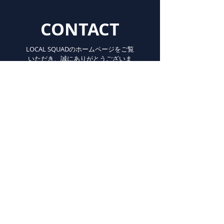
CONTACT
LOCAL SQUADのホームページをご覧
いただき、誠にありがとうございま
す。お問い合わせやご不明な点等ご
ざいましたら、こちらのフォームよ
りお気軽にお問い合わせください。
If you have any inquiries or
uncertain points about the artist,
please do not hesitate to contact us
from this form.