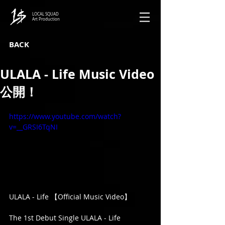
LOCAL SQUAD
Art Production
BACK
ULALA - Life Music Video
公開！
https://www.youtube.com/watch?
v=__GRSI6TqNI
ULALA - Life 【Official Music Video】
The 1st Debut Single ULALA - Life