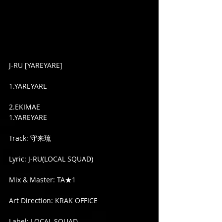
J-RU [YAREYARE]
1.YAREYARE
2.EKIMAE
1.YAREYARE
Track: 守来琉
Lyric: J-RU(LOCAL SQUAD)
Mix & Master: TA★1
Art Direction: KRAK OFFICE
Label: LOCAL SQUAD