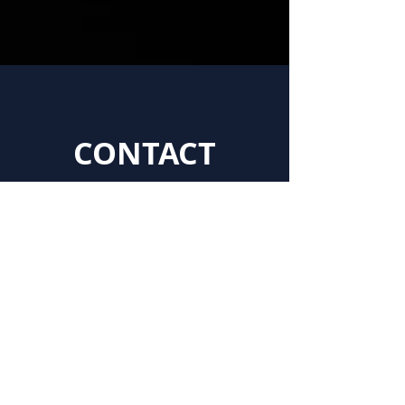
CONTACT
LOCAL SQUADのホームページをご覧
いただき、誠にありがとうございま
す。お問い合わせやご不明な点等ご
ざいましたら、こちらのフォームよ
りお気軽にお問い合わせください。
If you have any inquiries or
uncertain points about the artist,
please do not hesitate to contact us
from this form.