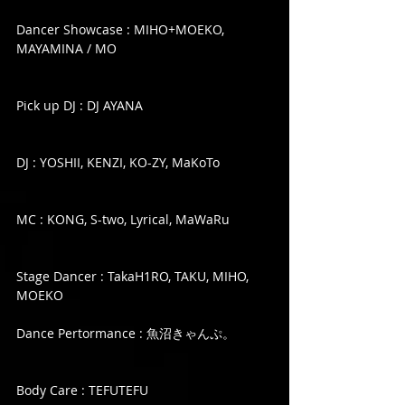
Dancer Showcase : MIHO+MOEKO, 
MAYAMINA / MO
Pick up DJ : DJ AYANA
DJ : YOSHII, KENZI, KO-ZY, MaKoTo
MC : KONG, S-two, Lyrical, MaWaRu
Stage Dancer : TakaH1RO, TAKU, MIHO, 
MOEKO
Dance Pertormance : 魚沼きゃんぷ。
Body Care : TEFUTEFU