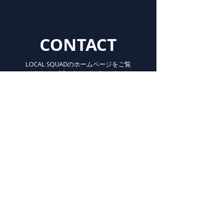
CONTACT
LOCAL SQUADのホームページをご覧
いただき、誠にありがとうございま
す。お問い合わせやご不明な点等ご
ざいましたら、こちらのフォームよ
りお気軽にお問い合わせください。
If you have any inquiries or
uncertain points about the artist,
please do not hesitate to contact us
from this form.