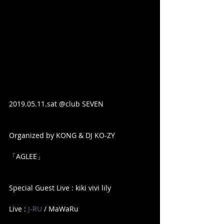
2019.05.11.sat @club SEVEN
Organized by KONG & DJ KO-ZY
「AGLEE」
Special Guest Live : kiki vivi lily 
Live : 
J-RU
 / MaWaRu