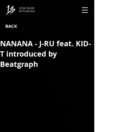
LOCAL SQUAD
Art Production
BACK
NANANA - J-RU feat. KID-
T introduced by
Beatgraph