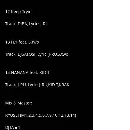
12 Keep Tryin'
Track: DJBA, Lyric: J-RU
13 FLY feat. S.two
Track: DJSATOSi, Lyric: J-RU,S.two
14 NANANA feat. KID-T
Track: J-RU, Lyric: J-RU,KID-T,KRAK
Mix & Master:
RYUSEI (M1.2.3.4.5.6.7.9.10.12.13.14)
DJTA★1