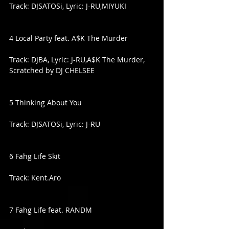
Track: DJSATOSi, Lyric: J-RU,MIYUKI
4 Local Party feat. A$K The Murder
Track: DJBA, Lyric: J-RU,A$K The Murder, 
Scratched by DJ CHELSEE
5 Thinking About You
Track: DJSATOSi, Lyric: J-RU
6 Fahg Life Skit
Track: Kent.Aro
7 Fahg Life feat. RANDM