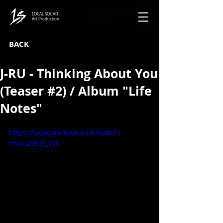
LOCAL SQUAD
Art Production
BACK
J-RU - Thinking About You
(Teaser #2) / Album "Life
Notes"
https://www.youtube.com/watch?
v=wH2Wclf_FVU